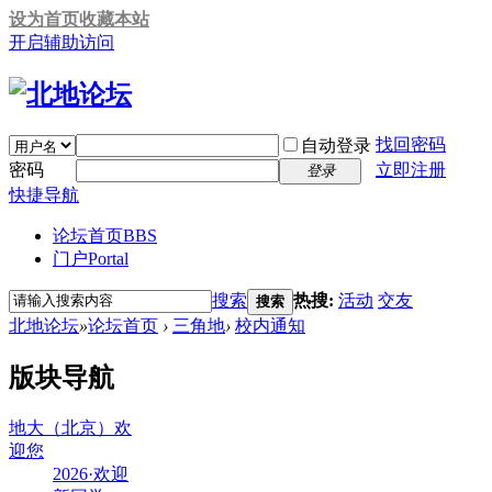
设为首页
收藏本站
开启辅助访问
找回密码
自动登录
密码
立即注册
登录
快捷导航
论坛首页
BBS
门户
Portal
搜索
热搜:
活动
交友
搜索
北地论坛
»
论坛首页
›
三角地
›
校内通知
版块导航
地大（北京）欢
迎您
2026·欢迎