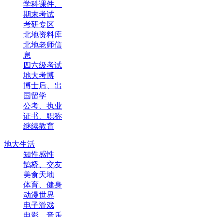
学科课件、
期末考试
考研专区
北地资料库
北地老师信
息
四六级考试
地大考博
博士后、出
国留学
公考、执业
证书、职称
继续教育
地大生活
知性感性
鹊桥、交友
美食天地
体育、健身
动漫世界
电子游戏
电影、音乐