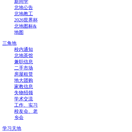
新同学
北地公告
北地教工
2026世界杯
北地图标&
地图
三角地
校内通知
北地茶馆
兼职信息
二手市场
房屋租赁
地大团购
家教信息
失物招领
学术交流
工作、实习
校友会、老
乡会
学习天地