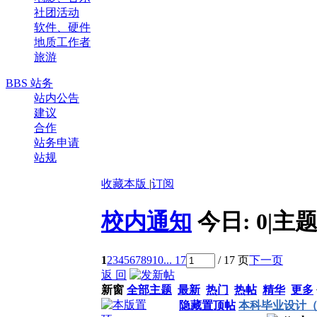
社团活动
软件、硬件
地质工作者
旅游
BBS 站务
站内公告
建议
合作
站务申请
站规
收藏本版
|
订阅
校内通知
今日:
0
|
主题
1
2
3
4
5
6
7
8
9
10
... 17
/ 17 页
下一页
返 回
新窗
全部主题
最新
热门
热帖
精华
更多
隐藏置顶帖
本科毕业设计