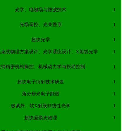
光学、电磁场与微波技术
1
光场调控、光束整形
1
超快光学
1
光束线物理方案设计、光学系统设计、X射线光学
1
微纳精密机构操控、机械动力学与振动控制
1
超快电子衍射技术研发
1
角分辨光电子能谱
1
极紫外、软X射线非线性光学
1
超快凝聚态物理
1