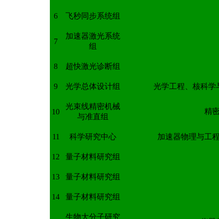
6
飞秒同步系统组
加速器激光系统
7
组
8
超快激光诊断组
9
光学总体设计组
光学工程、核科学
光束线精密机械
精
10
与准直组
11
科学研究中心
加速器物理与工
12
量子材料研究组
13
量子材料研究组
14
量子材料研究组
生物大分子研究