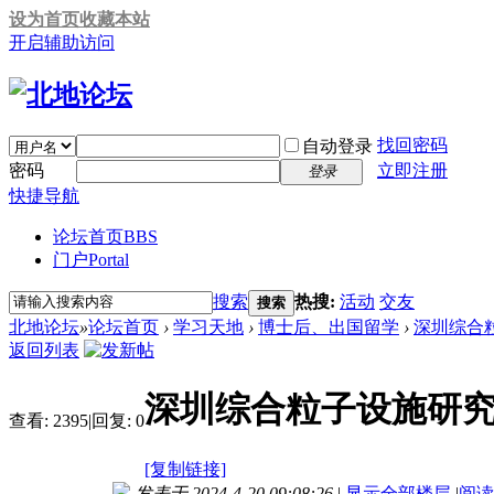
设为首页
收藏本站
开启辅助访问
找回密码
自动登录
密码
立即注册
登录
快捷导航
论坛首页
BBS
门户
Portal
搜索
热搜:
活动
交友
搜索
北地论坛
»
论坛首页
›
学习天地
›
博士后、出国留学
›
深圳综合粒
返回列表
深圳综合粒子设施研
查看:
2395
|
回复:
0
[复制链接]
发表于 2024-4-20 09:08:26
|
显示全部楼层
|
阅读