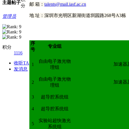
主题
帖子
邮 箱：
talents@mail.iasf.ac.cn
分
地 址：深圳市光明区新湖街道圳园路268号A3栋
管理员
序
专业组
积分
号
1116
自由电子激光物
收听TA
加速器
1
理组
发消息
自由电子激光物
加速器
2
理组
3
超导腔系统组
4
超导腔系统组
实验站超快激光
5
系统组