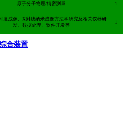
原子分子物理/精密测量
1
衬度成像、X射线纳米成像方法学研究及相关仪器研
1
发、数据处理、软件开发等
综合装置