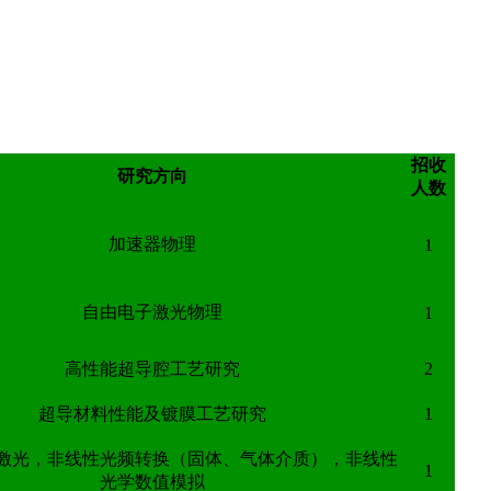
招收
研究方向
人数
加速器物理
1
自由电子激光物理
1
高性能超导腔工艺研究
2
超导材料性能及镀膜工艺研究
1
激光，非线性光频转换（固体、气体介质），非线性
1
光学数值模拟