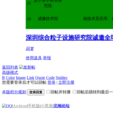
原子分子科学研
23
究组
成像技术组
核技术及应用、
24
深圳综合粒子设施研究院诚邀全
回复
使用道具
举报
返回列表
高级模式
B
Color
Image
Link
Quote
Code
Smilies
您需要登录后才可以回帖
登录
|
立即注册
本版积分规则
回帖并转播
回帖后跳转到最后一
发表回复
|
Archiver
|
手机版
|
小黑屋
|
北地论坛