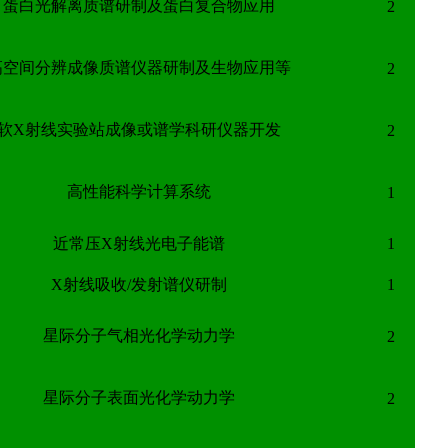
蛋白光解离质谱研制及蛋白复合物应用
2
高空间分辨成像质谱仪器研制及生物应用等
2
软X射线实验站成像或谱学科研仪器开发
2
高性能科学计算系统
1
近常压X射线光电子能谱
1
X射线吸收/发射谱仪研制
1
星际分子气相光化学动力学
2
星际分子表面光化学动力学
2