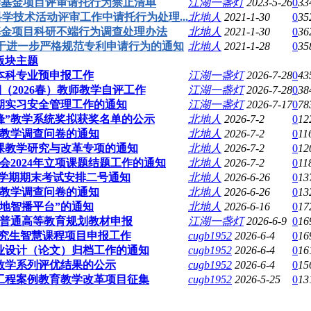
学基金项目评审请托行为禁止清单
江湖一盏灯
2023-5-26
0
33
学技术活动评审工作中请托行为处理...
北地人
2021-1-30
0
35
基金项目科研不端行为调查处理办法
北地人
2021-1-30
0
36
于进一步严格规范专利申请行为的通知
北地人
2021-1-28
0
35
版块主题
增本科专业预申报工作
江湖一盏灯
2026-7-28
0
43
学期（2026春）教师教学自评工作
江湖一盏灯
2026-7-28
0
38
暑期实习安全管理工作的通知
江湖一盏灯
2026-7-17
0
78
先锋”教学系统奖拟获奖名单的公示
北地人
2026-7-2
0
12
教学调查问卷的通知
北地人
2026-7-2
0
11
政课教学研究与改革专项的通知
北地人
2026-7-2
0
12
会2024年立项课题结题工作的通知
北地人
2026-7-2
0
11
年第二学期期末考试安排二号通知
北地人
2026-6-26
0
13
教学调查问卷的通知
北地人
2026-6-26
0
13
北地智播平台”的通知
北地人
2026-6-16
0
17
”普通高等教育规划教材申报
江湖一盏灯
2026-6-9
0
16
”研究生智慧课程项目申报工作
cugb1952
2026-6-4
0
16
毕业设计（论文）归档工作的通知
cugb1952
2026-6-4
0
16
科教学系列评优结果的公示
cugb1952
2026-6-4
0
15
工程案例教育教学改革项目征集
cugb1952
2026-5-25
0
13