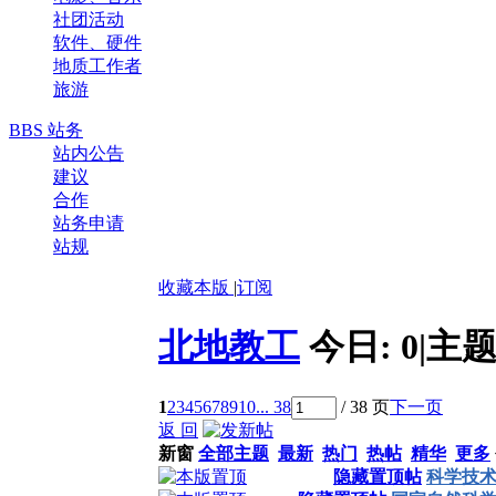
社团活动
软件、硬件
地质工作者
旅游
BBS 站务
站内公告
建议
合作
站务申请
站规
收藏本版
|
订阅
北地教工
今日:
0
|
主题
1
2
3
4
5
6
7
8
9
10
... 38
/ 38 页
下一页
返 回
新窗
全部主题
最新
热门
热帖
精华
更多
隐藏置顶帖
科学技