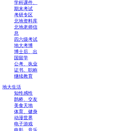
学科课件、
期末考试
考研专区
北地资料库
北地老师信
息
四六级考试
地大考博
博士后、出
国留学
公考、执业
证书、职称
继续教育
地大生活
知性感性
鹊桥、交友
美食天地
体育、健身
动漫世界
电子游戏
电影、音乐