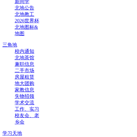
新同学
北地公告
北地教工
2026世界杯
北地图标&
地图
三角地
校内通知
北地茶馆
兼职信息
二手市场
房屋租赁
地大团购
家教信息
失物招领
学术交流
工作、实习
校友会、老
乡会
学习天地