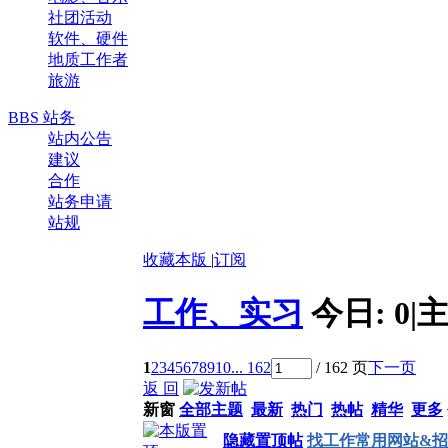
社团活动
软件、硬件
地质工作者
旅游
BBS 站务
站内公告
建议
合作
站务申请
站规
收藏本版
|
订阅
工作、实习
今日:
0
|
主
1
2
3
4
5
6
7
8
9
10
... 162
/ 162 页
下一页
返 回
新窗
全部主题
最新
热门
热帖
精华
更多
隐藏置顶帖
找工作常用网站&