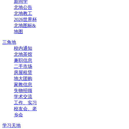
新同学
北地公告
北地教工
2026世界杯
北地图标&
地图
三角地
校内通知
北地茶馆
兼职信息
二手市场
房屋租赁
地大团购
家教信息
失物招领
学术交流
工作、实习
校友会、老
乡会
学习天地