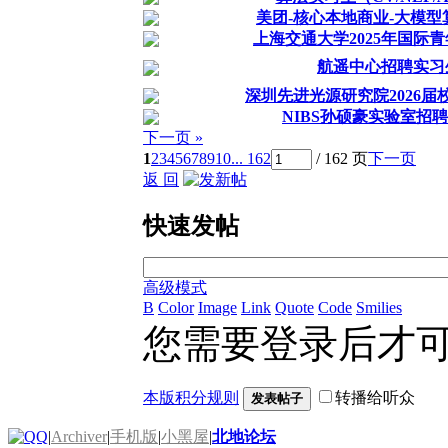
美团-核心本地商业-大模
上海交通大学2025年国际
航遥中心招聘实习
深圳先进光源研究院2026届
NIBS孙硕豪实验室招
下一页 »
1
2
3
4
5
6
7
8
9
10
... 162
/ 162 页
下一页
返 回
快速发帖
高级模式
B
Color
Image
Link
Quote
Code
Smilies
您需要登录后才
本版积分规则
转播给听众
发表帖子
|
Archiver
|
手机版
|
小黑屋
|
北地论坛