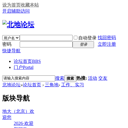
设为首页
收藏本站
开启辅助访问
找回密码
自动登录
密码
立即注册
登录
快捷导航
论坛首页
BBS
门户
Portal
搜索
热搜:
活动
交友
搜索
北地论坛
»
论坛首页
›
三角地
›
工作、实习
版块导航
地大（北京）欢
迎您
2026·欢迎