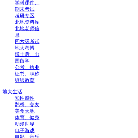
学科课件、
期末考试
考研专区
北地资料库
北地老师信
息
四六级考试
地大考博
博士后、出
国留学
公考、执业
证书、职称
继续教育
地大生活
知性感性
鹊桥、交友
美食天地
体育、健身
动漫世界
电子游戏
电影、音乐